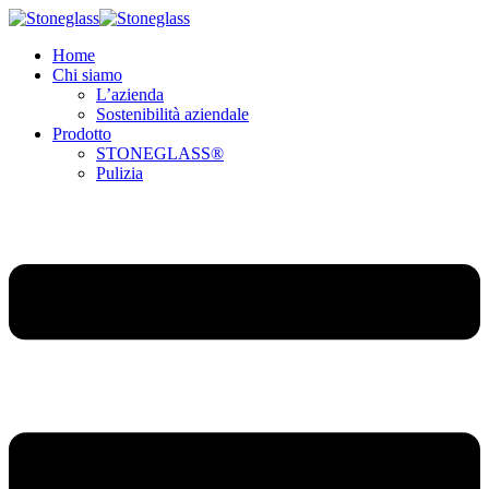
Home
Chi siamo
L’azienda
Sostenibilità aziendale
Prodotto
STONEGLASS®
Pulizia