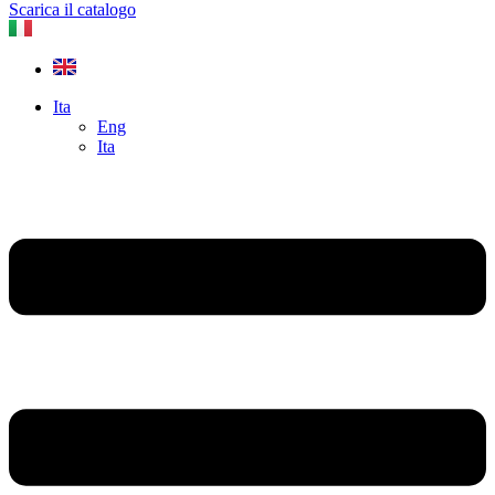
Scarica il catalogo
Ita
Eng
Ita