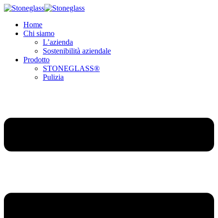
Home
Chi siamo
L’azienda
Sostenibilità aziendale
Prodotto
STONEGLASS®
Pulizia