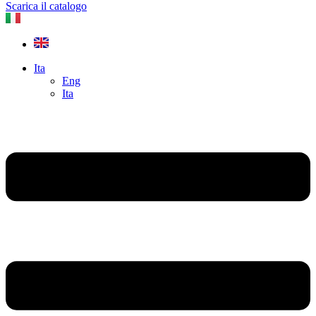
Scarica il catalogo
Ita
Eng
Ita