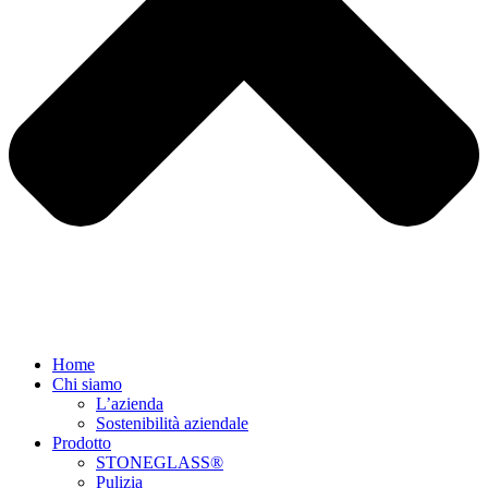
Home
Chi siamo
L’azienda
Sostenibilità aziendale
Prodotto
STONEGLASS®
Pulizia