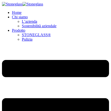
Home
Chi siamo
L’azienda
Sostenibilità aziendale
Prodotto
STONEGLASS®
Pulizia