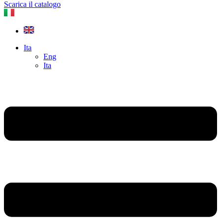
Scarica il catalogo
Ita
Eng
Ita